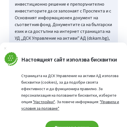
инвестиционно решение е препоръчително
инвеститорите да се запознаят с Проспекта и с
Основният информационен документ на
съответния фонд. Документите са на български
език и са достъпни на интернет страницата на
УД „ДСК Управление на активи” АД (dskam.bg),
като при поискване могат да бъдат получени
Затвори
безплатно на хартиен носител в офиса на
Управляващото дружество или в офисите на
Настоящият сайт използва бисквитки
„Банка ДСК”, определени за точка на
дистрибуция, всеки работен ден в рамките на
Страницата на ДСК Управление на активи АД използва
работното им време.
бисквитки (cookies), за да подобри своята
ефективност и да функционира правилно. За
персонализация на ползваните бисквитки, изберете
опция
"Настройки"
. За повече информация:
"Правила и
условия за ползване"