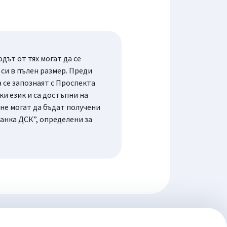
ът от тях могат да се
си в пълен размер. Преди
се запознаят с Проспекта
и език и са достъпни на
не могат да бъдат получени
анка ДСК”, определени за