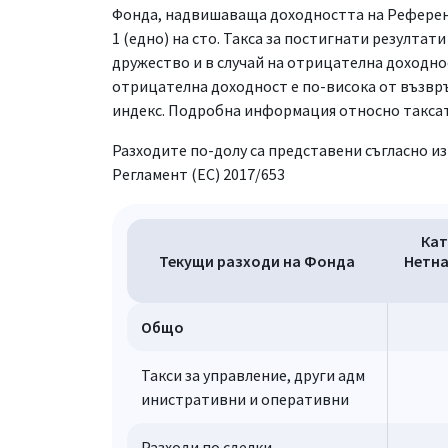
Фонда, надвишаваща доходността на Референ
1 (едно) на сто.
Такса за постигнати резултат
дружество и в случай на отрицателна доходнос
отрицателна доходност е по-висока от възв
индекс.
Подробна информация относно таксата 
Разходите по-долу са представени съгласно и
Регламент (ЕС) 2017/653
Кат
Текущи разходи на Фонда
Нетна
Общо
Такси за управление, други адм
инистративни и оперативни
Разходи по сделки