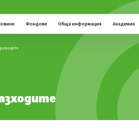
Новини
Фондове
Обща информация
Академия
разходите
разходите