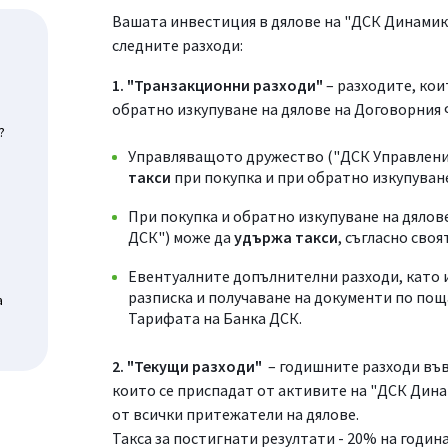
Вашата инвестиция в дялове на "ДСК Динамика
следните разходи:
1. "Транзакционни разходи"
– разходите, кои
обратно изкупуване на дялове на Договорния
?
Управляващото дружество ("ДСК Управлени
такси
при покупка и при обратно изкупуване
При покупка и обратно изкупуване на дяло
ДСК") може да
удържа такси
, съгласно своя
Евентуалните допълнителни разходи, като 
разписка и получаване на документи по пощ
а
Тарифата на Банка ДСК.
2. "Текущи разходи"
– годишните разходи във
които се приспадат от активите на "ДСК Дина
от всички притежатели на дялове.
Такса за постигнати резултати - 20% на годин