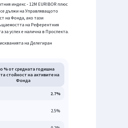
тния индекс - 12M EURIBOR плюс
и се дължи на Управляващото
т на Фонда, ако тази
ръщаемостта на Референтния
за успех е налична в Проспекта.
зискванията на Делегиран
о % от средната годишна
та стойност на активите на
Фонда
2.7%
2.5%
0.2%