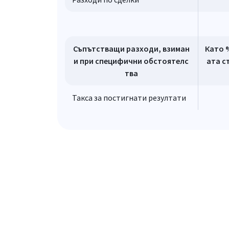
Съпътстващи разходи, взиман
Като 
и при специфични обстоятелс
ата с
тва
Такса за постигнати резултати