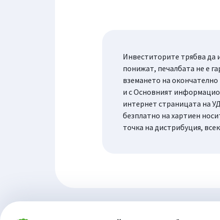
Инвеститорите трябва да и
понижат, печалбата не е га
вземането на окончателно
и с Основният информацион
интернет страницата на УД
безплатно на хартиен носи
точка на дистрибуция, все