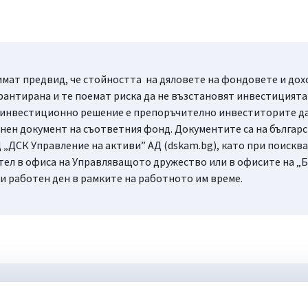
мат предвид, че стойността на дяловете на фондовете и доход
рантирана и те поемат риска да не възстановят инвестицията 
 инвестиционно решение е препоръчително инвеститорите да 
ен документ на съответния фонд. Документите са на българск
 „ДСК Управление на активи” АД (dskam.bg), като при поисква
тел в офиса на Управляващото дружество или в офисите на „Б
ки работен ден в рамките на работното им време.