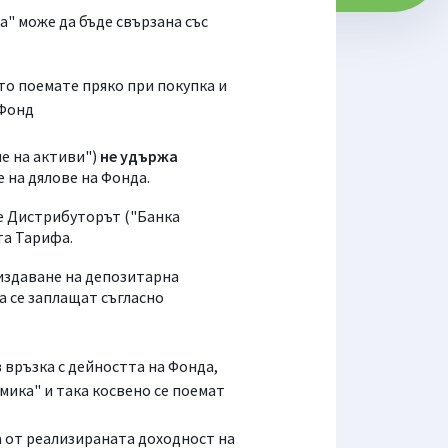
" може да бъде свързана със
то поемате пряко при покупка и
 Фонд
е на активи")
не удържа
 на дялове на Фонда.
ве Дистрибуторът ("Банка
та Тарифа.
издаване на депозитарна
а се заплащат съгласно
 връзка с дейността на Фонда,
мика" и така косвено се поемат
а от реализираната доходност на