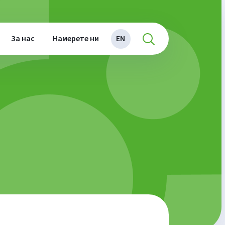
За нас
Намерете ни
EN