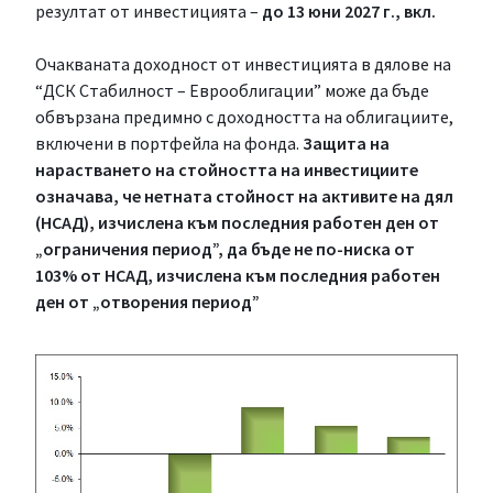
резултат от инвестицията –
до 13 юни 2027 г., вкл.
Очакваната доходност от инвестицията в дялове на
“ДСК Стабилност – Еврооблигации” може да бъде
обвързана предимно с доходността на облигациите,
включени в портфейла на фонда.
Защита на
нарастването на стойността на инвестициите
означава, че нетната стойност на активите на дял
(НСАД), изчислена към последния работен ден от
„ограничения период”, да бъде не по-ниска от
103% от НСАД, изчислена към последния работен
ден от „отворения период”