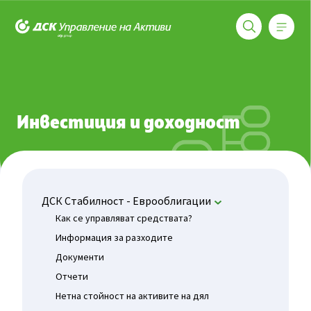
Меню
ДСК Управление на активи
Фондове
ДСК Стабилност - Еврооблигации
Инвестиция
Инвестиция и доходност
ДСК Стабилност - Еврооблигации
Как се управляват средствата?
Информация за разходите
Документи
Отчети
Нетна стойност на активите на дял