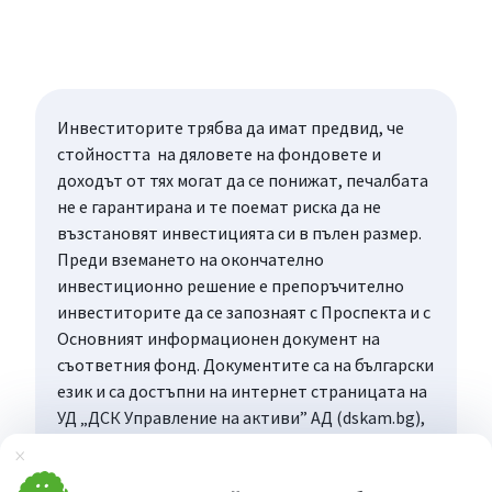
Инвеститорите трябва да имат предвид, че
стойността на дяловете на фондовете и
доходът от тях могат да се понижат, печалбата
не е гарантирана и те поемат риска да не
възстановят инвестицията си в пълен размер.
Преди вземането на окончателно
инвестиционно решение е препоръчително
инвеститорите да се запознаят с Проспекта и с
Основният информационен документ на
съответния фонд. Документите са на български
език и са достъпни на интернет страницата на
УД „ДСК Управление на активи” АД (dskam.bg),
като при поискване могат да бъдат получени
Затвори
безплатно на хартиен носител в офиса на