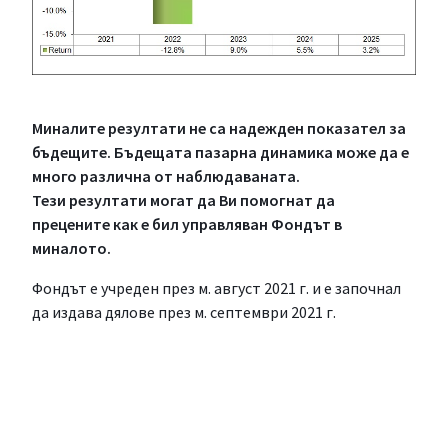
Миналите резултати не са надежден показател за
бъдещите. Бъдещата пазарна динамика може да е
много различна от наблюдаваната.
Тези резултати могат да Ви помогнат да
прецените как е бил управляван Фондът в
миналото.
Фондът е учреден през м. август 2021 г. и е започнал
да издава дялове през м. септември 2021 г.