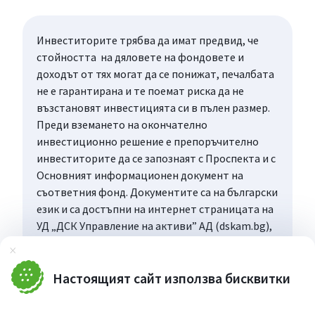
Инвеститорите трябва да имат предвид, че
стойността на дяловете на фондовете и
доходът от тях могат да се понижат, печалбата
не е гарантирана и те поемат риска да не
възстановят инвестицията си в пълен размер.
Преди вземането на окончателно
инвестиционно решение е препоръчително
инвеститорите да се запознаят с Проспекта и с
Основният информационен документ на
съответния фонд. Документите са на български
език и са достъпни на интернет страницата на
УД „ДСК Управление на активи” АД (dskam.bg),
като при поискване могат да бъдат получени
Затвори
безплатно на хартиен носител в офиса на
Управляващото дружество или в офисите на
Настоящият сайт използва бисквитки
„Банка ДСК”, определени за точка на
дистрибуция, всеки работен ден в рамките на