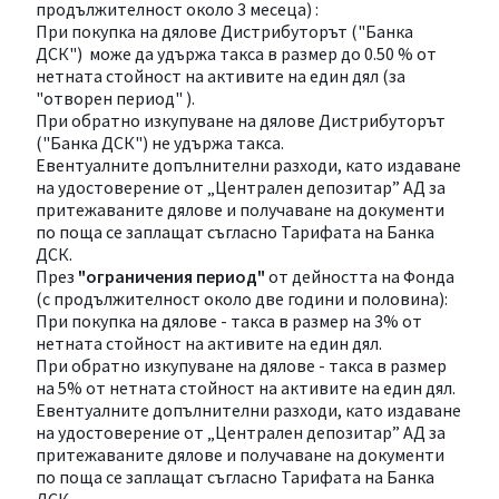
продължителност около 3 месеца) :
При покупка на дялове Дистрибуторът ("Банка
ДСК") може да удържа такса в размер до 0.50 % от
нетната стойност на активите на един дял (за
"отворен период" ).
При обратно изкупуване на дялове Дистрибуторът
("Банка ДСК") не удържа такса.
Евентуалните допълнителни разходи, като издаване
на удостоверение от „Централен депозитар” АД за
притежаваните дялове и получаване на документи
по поща се заплащат съгласно Тарифата на Банка
ДСК.
През
"ограничения период"
от дейността на Фонда
(с продължителност около две години и половина):
При покупка на дялове - такса в размер на 3% от
нетната стойност на активите на един дял.
При обратно изкупуване на дялове - такса в размер
на 5% от нетната стойност на активите на един дял.
Евентуалните допълнителни разходи, като издаване
на удостоверение от „Централен депозитар” АД за
притежаваните дялове и получаване на документи
по поща се заплащат съгласно Тарифата на Банка