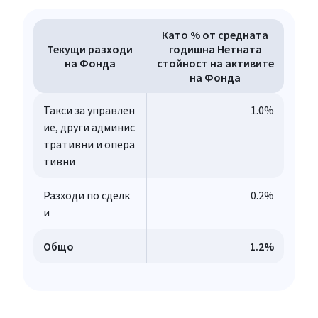
Като % от средната
Текущи разходи
годишна Нетната
на Фонда
стойност на активите
на Фонда
Такси за управлен
1.0%
ие, други админис
тративни и опера
тивни
Разходи по сделк
0.2%
и
Общо
1.2
%