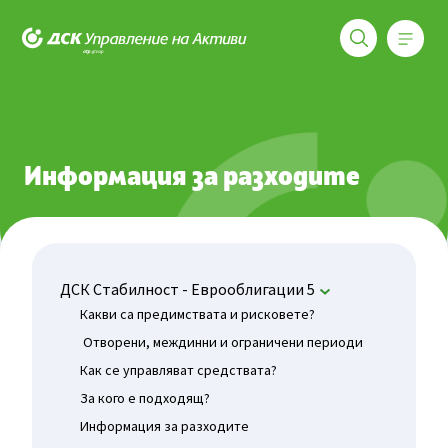
Меню
ДСК Управление на активи
Фондове
ДСК Стабилност - Еврооблигации 5
Информаци
Информация за разходите
ДСК Стабилност - Еврооблигации 5
Какви са предимствата и рисковете?
Отворени, междинни и ограничени периоди
Как се управляват средствата?
За кого е подходящ?
Информация за разходите