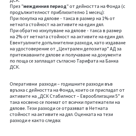
ДСК.
През "
междинния
период
" от дейността на Фонда (с
продължителност приблизително 1 месец):
При покупка на дялове - такса в размер на 1% от
нетната стойност на активите на един дял.
При обратно изкупуване на дялове - такса в размер
на 2% от нетната стойност на активите на един дял.
Евентуалните допълнителни разходи, като издаване
на удостоверение от „Централен депозитар” АД за
притежаваните дялове и получаване на документи
по поща се заплащат съгласно Тарифата на Банка
ДСК.
Оперативни разходи – годишните разходи във
връзка с дейността на Фонда, които се приспадат от
активите на „ДСК Стабилност – Еврооблигации 5” и
така косвено се поемат от всички притежатели на
дялове. Тези разходи се отразяват в Нетната
стойност на активите на дял. Оценката на тези
разходи е както следва: