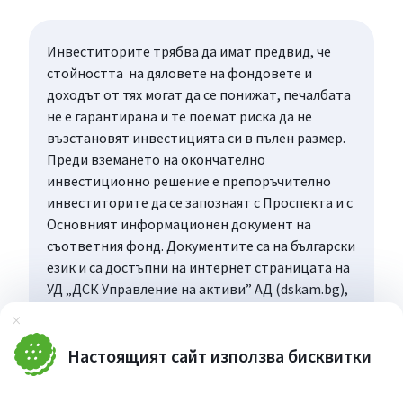
Инвеститорите трябва да имат предвид, че
стойността на дяловете на фондовете и
доходът от тях могат да се понижат, печалбата
не е гарантирана и те поемат риска да не
възстановят инвестицията си в пълен размер.
Преди вземането на окончателно
инвестиционно решение е препоръчително
инвеститорите да се запознаят с Проспекта и с
Основният информационен документ на
съответния фонд. Документите са на български
език и са достъпни на интернет страницата на
УД „ДСК Управление на активи” АД (dskam.bg),
като при поискване могат да бъдат получени
Затвори
безплатно на хартиен носител в офиса на
Управляващото дружество или в офисите на
Настоящият сайт използва бисквитки
„Банка ДСК”, определени за точка на
дистрибуция, всеки работен ден в рамките на