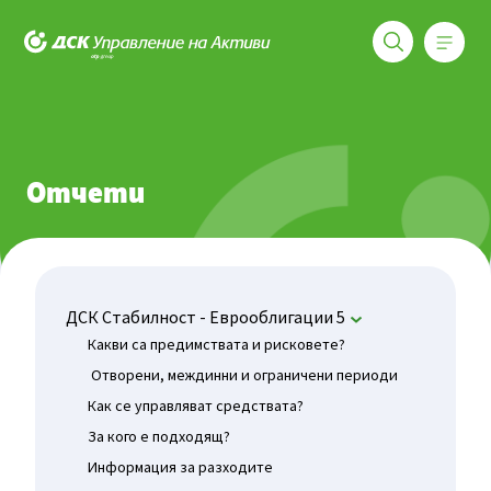
Меню
ДСК Управление на активи
Фондове
ДСК Стабилност - Еврооблигации 5
Отчети
Отчети
ДСК Стабилност - Еврооблигации 5
Какви са предимствата и рисковете?
Отворени, междинни и ограничени периоди
Как се управляват средствата?
За кого е подходящ?
Информация за разходите