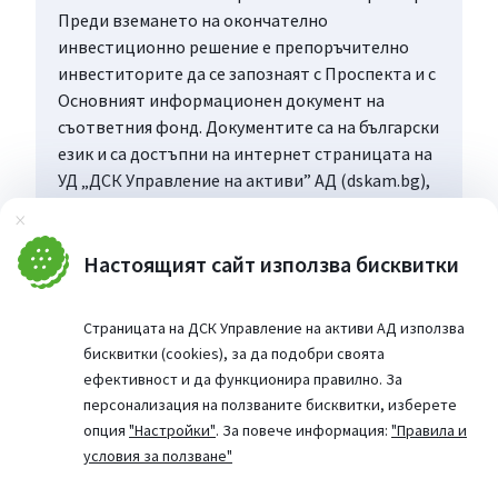
Преди вземането на окончателно
инвестиционно решение е препоръчително
инвеститорите да се запознаят с Проспекта и с
Основният информационен документ на
съответния фонд. Документите са на български
език и са достъпни на интернет страницата на
УД „ДСК Управление на активи” АД (dskam.bg),
като при поискване могат да бъдат получени
Затвори
безплатно на хартиен носител в офиса на
Управляващото дружество или в офисите на
Настоящият сайт използва бисквитки
„Банка ДСК”, определени за точка на
дистрибуция, всеки работен ден в рамките на
Страницата на ДСК Управление на активи АД използва
работното им време.
бисквитки (cookies), за да подобри своята
ефективност и да функционира правилно. За
персонализация на ползваните бисквитки, изберете
опция
"Настройки"
. За повече информация:
"Правила и
условия за ползване"