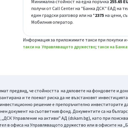
Минимална стойност на една поръчка
255.65 E
получи от Call Center на "Банка ДСК" ЕАД на те
един градски разговор или на *
2375
на цени, с
Мобилния оператор.
Информация за приложимите такси при покупки и 
;
такси на Управляващото дружество
такси на Банка
мат предвид, че стойността на дяловете на фондовете и доход
рантирана и те поемат риска да не възстановят инвестицията 
 инвестиционно решение е препоръчително инвеститорите да 
ен документ на съответния фонд. Документите са на българск
 „ДСК Управление на активи” АД (dskam.bg), като при поисква
тел в офиса на Управляващото дружество или в офисите на „Б