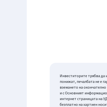
Инвеститорите трябва да и
понижат, печалбата не е га
вземането на окончателно
и с Основният информацион
интернет страницата на УД
безплатно на хартиен носи