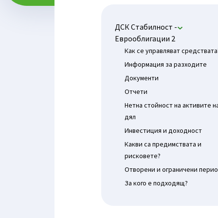
ДСК Стабилност -
Еврооблигации 2
Как се управляват средствата
Информация за разходите
Документи
Отчети
Нетна стойност на активите н
дял
Инвестиция и доходност
Какви са предимствата и
рисковете?
Отворени и ограничени пери
За кого е подходящ?