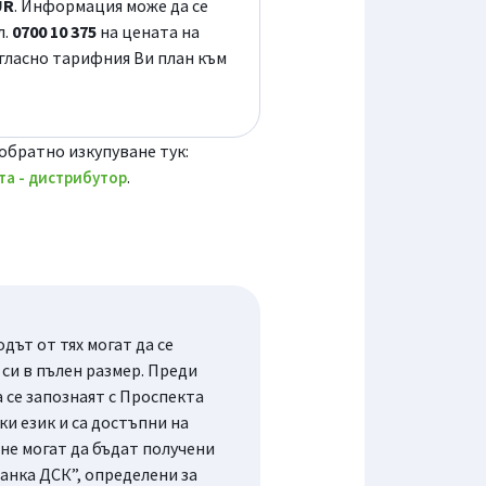
UR
. Информация може да се
л.
0700 10 375
на цената на
ъгласно тарифния Ви план към
обратно изкупуване тук:
.
та - дистрибутор
ът от тях могат да се
си в пълен размер. Преди
се запознаят с Проспекта
и език и са достъпни на
не могат да бъдат получени
анка ДСК”, определени за