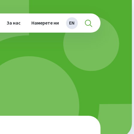
За нас
Намерете ни
EN