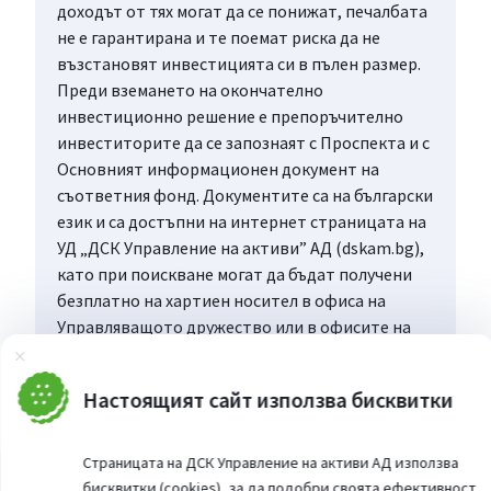
доходът от тях могат да се понижат, печалбата
не е гарантирана и те поемат риска да не
възстановят инвестицията си в пълен размер.
Преди вземането на окончателно
инвестиционно решение е препоръчително
инвеститорите да се запознаят с Проспекта и с
Основният информационен документ на
съответния фонд. Документите са на български
език и са достъпни на интернет страницата на
УД „ДСК Управление на активи” АД (dskam.bg),
като при поискване могат да бъдат получени
безплатно на хартиен носител в офиса на
Управляващото дружество или в офисите на
„Банка ДСК”, определени за точка на
Затвори
дистрибуция, всеки работен ден в рамките на
Настоящият сайт използва бисквитки
работното им време.
Страницата на ДСК Управление на активи АД използва
бисквитки (cookies), за да подобри своята ефективност