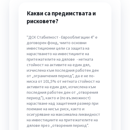
Какви са предимствата и
рисковете?
"ДСК Стабилност - Еврооблигации 4" е
договорен фонд, чиито основни
инвестиционни цели са защита на
нарастването на инвестициите на
притежателите на дялове - нетната
стойност на активите на един дял,
изчислена към последния работен ден
от „ограничения период”, да е не по-
ниска от 101,5% от нетната стойност на
активите на един дял, изчислена към
последния работен ден от „отворения
период”), както и (по възможност)
нарастване над защитения размер при
поемане на нисък риск, както и
осигуряване на максимална ликвидност
на инвестициите на притежателите на
дялове през „отворения период”.