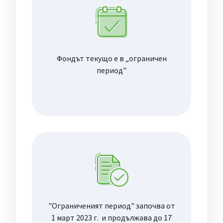
Фондът текущо е в „ограничен
период"
"Ограниченият период" започва от
1 март 2023 г. и продължава до 17