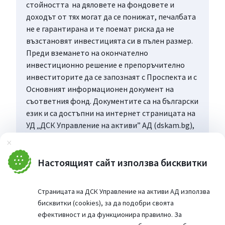
стойността на дяловете на фондовете и
доходът от тях могат да се понижат, печалбата
не е гарантирана и те поемат риска да не
възстановят инвестицията си в пълен размер.
Преди вземането на окончателно
инвестиционно решение е препоръчително
инвеститорите да се запознаят с Проспекта и с
Основният информационен документ на
съответния фонд. Документите са на български
език и са достъпни на интернет страницата на
УД „ДСК Управление на активи” АД (dskam.bg),
като при поискване могат да бъдат получени
Затвори
безплатно на хартиен носител в офиса на
Управляващото дружество или в офисите на
Настоящият сайт използва бисквитки
„Банка ДСК”, определени за точка на
дистрибуция, всеки работен ден в рамките на
Страницата на ДСК Управление на активи АД използва
работното им време.
бисквитки (cookies), за да подобри своята
ефективност и да функционира правилно. За