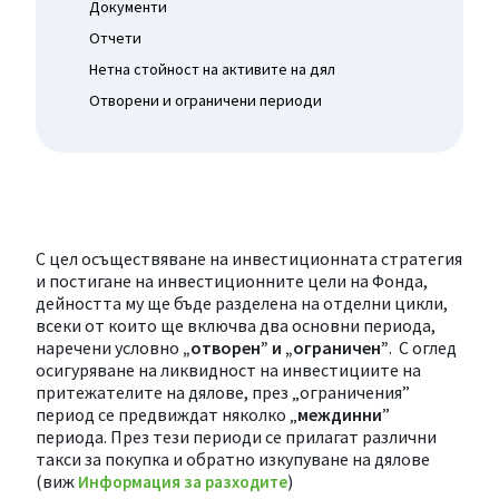
Документи
Отчети
Нетна стойност на активите на дял
Отворени и ограничени периоди
С цел осъществяване на инвестиционната стратегия
и постигане на инвестиционните цели на Фонда,
дейността му ще бъде разделена на отделни цикли,
всеки от които ще включва два основни периода,
наречени условно
„отворен” и „ограничен”
. С оглед
осигуряване на ликвидност на инвестициите на
притежателите на дялове, през „ограничения”
период се предвиждат няколко „
междинни
”
периода. През тези периоди се прилагат различни
такси за покупка и обратно изкупуване на дялове
(виж
)
Информация за разходите