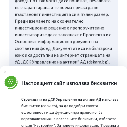
доходът от тях могат да се понижат, печалбата
не е гарантирана и те поемат риска да не
възстановят инвестицията си в пълен размер.
Преди вземането на окончателно
инвестиционно решение е препоръчително
инвеститорите да се запознаят с Проспекта и с
Основният информационен документ на
съответния фонд. Документите са на български
език и са достъпни на интернет страницата на
УД „ДСК Управление на активи” АД (dskam.bg),
като при поискване могат да бъдат получени
Затвори
безплатно на хартиен носител в офиса на
Управляващото дружество или в офисите на
Настоящият сайт използва бисквитки
„Банка ДСК”, определени за точка на
дистрибуция, всеки работен ден в рамките на
Страницата на ДСК Управление на активи АД използва
работното им време.
бисквитки (cookies), за да подобри своята
ефективност и да функционира правилно. За
персонализация на ползваните бисквитки, изберете
опция
"Настройки"
. За повече информация:
"Правила и