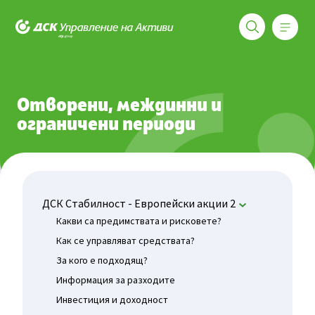
Меню
ДСК Управление на активи
Фондове
ДСК Стабилност - Европейски акции 2
Отворен
Отворени, междинни и
ограничени периоди
ДСК Стабилност - Европейски акции 2
Какви са предимствата и рисковете?
Как се управляват средствата?
За кого е подходящ?
Информация за разходите
Инвестиция и доходност