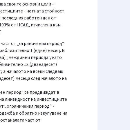
ва своите основни цели –
вестициите - нетната стойност
м последния работен ден от
 103% от НСАД, изчислена към
.
част от „ограничения период”.
иблизително 1 (един) месец. В
ва) „междинни периода”, като
близително 12 (дванадесет)
, а началото на всеки следващ
десет) месеца след началото на
ен период” се предвиждат в
 на ликвидност на инвестициите
от „ограничения период” -
одажба и обратно изкупуване на
 останалата част от