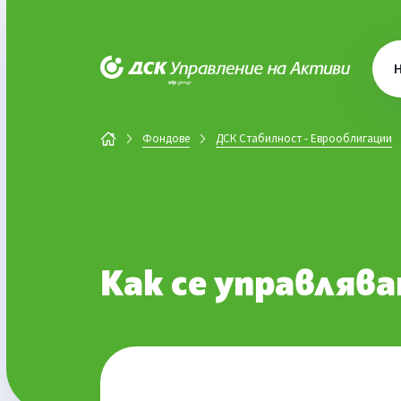
ДСК Управление на активи
Фондове
ДСК Стабилност - Еврооблигации
Как се управляв