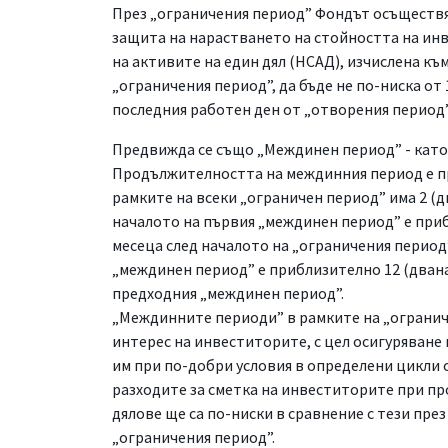
През „ограничения период” Фондът осъществя
защита на нарастването на стойността на ин
на активите на един дял (НСАД), изчислена къ
„ограничения период”, да бъде не по-ниска от
последния работен ден от „отворения период”
Предвижда се също „Междинен период” - като 
Продължителността на междинния период е пр
рамките на всеки „ограничен период” има 2 (д
началото на първия „междинен период” е при
месеца след началото на „ограничения период”
„междинен период” e приблизително 12 (двана
предходния „междинен период”.
„Междинните периоди” в рамките на „огранич
интерес на инвеститорите, с цел осигуряване
им при по-добри условия в определени цикли 
разходите за сметка на инвеститорите при пр
дялове ще са по-ниски в сравнение с тези през
„ограничения период”.