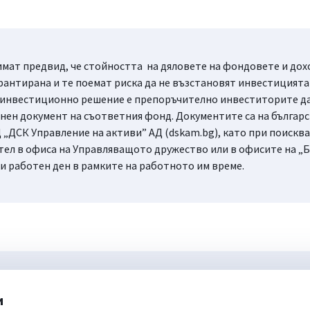
мат предвид, че стойността на дяловете на фондовете и доход
рантирана и те поемат риска да не възстановят инвестицията 
 инвестиционно решение е препоръчително инвеститорите да 
ен документ на съответния фонд. Документите са на българск
 „ДСК Управление на активи” АД (dskam.bg), като при поисква
тел в офиса на Управляващото дружество или в офисите на „Б
ки работен ден в рамките на работното им време.
и