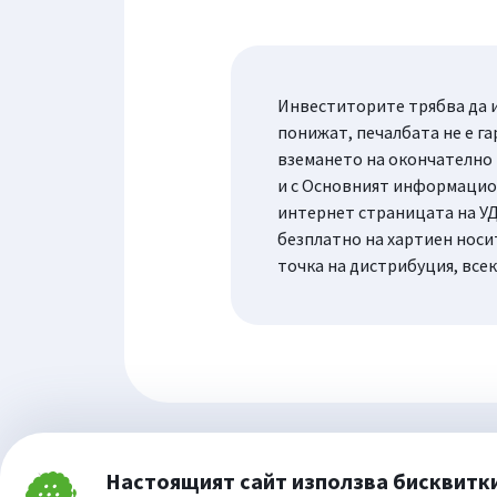
Инвеститорите трябва да и
понижат, печалбата не е га
вземането на окончателно
и с Основният информацион
интернет страницата на УД
безплатно на хартиен носи
точка на дистрибуция, все
Настоящият сайт използва бисквитк
Затвори
Cookie consent change