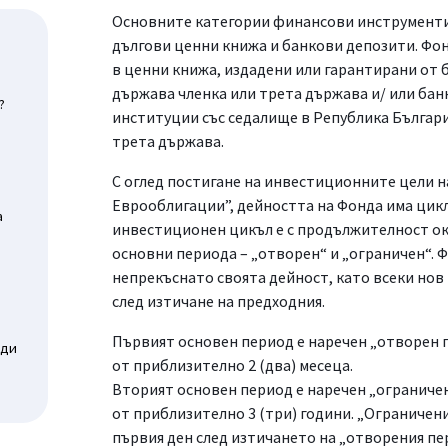
Основните категории финансови инструменти,
дългови ценни книжа и банкови депозити. Ф
в ценни книжа, издадени или гарантирани от 
държава членка или трета държава и/ или ба
?
институции със седалище в Република България
трета държава.
С оглед постигане на инвестиционните цели н
Еврооблигации”, дейността на Фонда има цикл
а
инвестиционен цикъл е с продължителност око
основни периода – „отворен“ и „ограничен“.
непрекъснато своята дейност, като всеки нов 
след изтичане на предходния.
Първият основен период е наречен „отворен 
оди
от приблизително 2 (два) месеца.
Вторият основен период е наречен „ограниче
от приблизително 3 (три) години. „Ограничени
първия ден след изтичането на „отворения пе