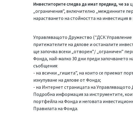
ц
Инвеститорите следва да имат предвид, че за
„ограничения”, включително „междинните пери
нарастването на стойността на инвестиция в 
Управляващото Дружество ("ДСК Управление 
притежателите на дялове и останалите инвест
ще започва всеки „отворен”/ „ограничен” пе
Фонда, най-малко 30 дни преди започването н
съобщения:
- на всички „гишета”, на които се приемат по
изкупуване на дялове от Фонда;
- на Интернет страницата на Управляващото 
Подробна информация за инструментите, коит
портфейла на Фонда и неговата инвестиционн
Правилата на Фонда.