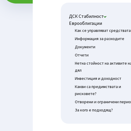
ДСК Стабилност -
Еврооблигации
Как се управляват средствата
Информация за разходите
Документи
Отчети
Нетна стойност на активите н
дял
Инвестиция и доходност
Какви са предимствата и
рисковете?
Отворени и ограничени пери
За кого е подходящ?