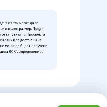
ът от тях могат да се
си в пълен размер. Преди
се запознаят с Проспекта
и език и са достъпни на
не могат да бъдат получени
анка ДСК”, определени за