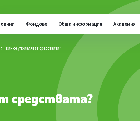
Новини
Фондове
Обща информация
Академия
Как се управляват средствата?
ат средствата?