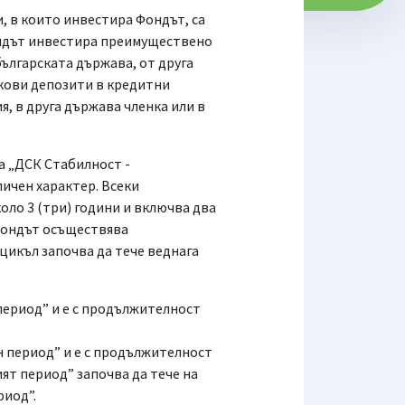
 в които инвестира Фондът, са
ондът инвестира преимуществено
българската държава, от друга
нкови депозити в кредитни
, в друга държава членка или в
а „ДСК Стабилност -
ичен характер. Всеки
ло 3 (три) години и включва два
 Фондът осъществява
цикъл започва да тече веднага
период” и е с продължителност
н период” и е с продължителност
ят период” започва да тече на
риод”.