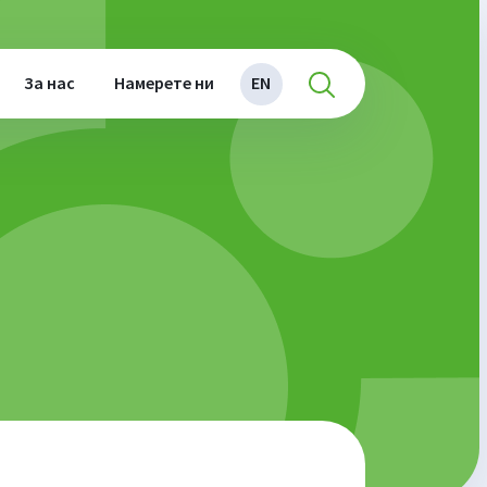
За нас
Намерете ни
EN