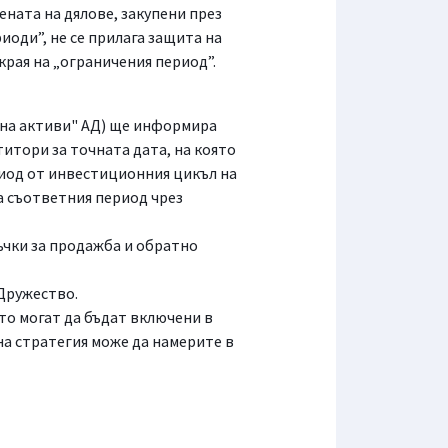
ената на дялове, закупени през
оди”, не се прилага защита на
края на „ограничения период”.
на активи" АД) ще информира
итори за точната дата, на която
риод от инвестиционния цикъл на
а съответния период чрез
ръчки за продажба и обратно
Дружество.
о могат да бъдат включени в
а стратегия може да намерите в