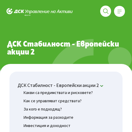
Меню
ДСК Управление на активи
Фондове
ДСК Стабилност - Европейски акции 2
Нетна с
ДСК Стабилност - Европейски
акции 2
ДСК Стабилност - Европейски акции 2
Какви са предимствата и рисковете?
Как се управляват средствата?
За кого е подходящ?
Информация за разходите
Инвестиция и доходност