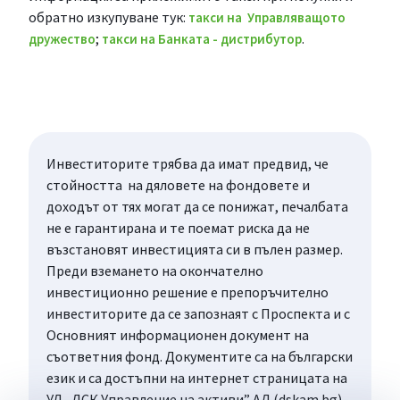
обратно изкупуване тук:
такси на Управляващото
;
.
дружество
такси на Банката - дистрибутор
Инвеститорите трябва да имат предвид, че
стойността на дяловете на фондовете и
доходът от тях могат да се понижат, печалбата
не е гарантирана и те поемат риска да не
възстановят инвестицията си в пълен размер.
Преди вземането на окончателно
инвестиционно решение е препоръчително
инвеститорите да се запознаят с Проспекта и с
Основният информационен документ на
съответния фонд. Документите са на български
език и са достъпни на интернет страницата на
УД „ДСК Управление на активи” АД (dskam.bg),