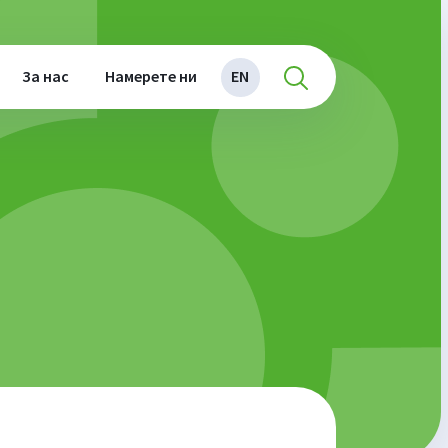
За нас
Намерете ни
EN