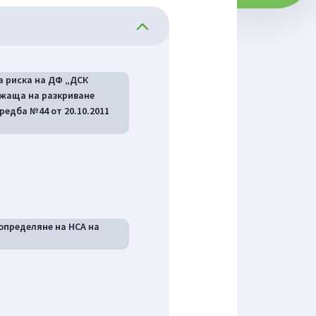
 риска на ДФ „ДСК
ежаща на разкриване
редба №44 от 20.10.2011
 определяне на НСА на