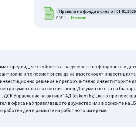
Правила на фонда в сила от 01.01.2026 
Изтегли
PDF file
мат предвид, че стойността на дяловете на фондовете и доход
рантирана и те поемат риска да не възстановят инвестицията 
 инвестиционно решение е препоръчително инвеститорите да 
ен документ на съответния фонд. Документите са на българск
 „ДСК Управление на активи” АД (dskam.bg), като при поисква
тел в офиса на Управляващото дружество или в офисите на „Б
ки работен ден в рамките на работното им време.