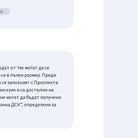
г.
ът от тях могат да се
си в пълен размер. Преди
се запознаят с Проспекта
и език и са достъпни на
не могат да бъдат получени
анка ДСК”, определени за