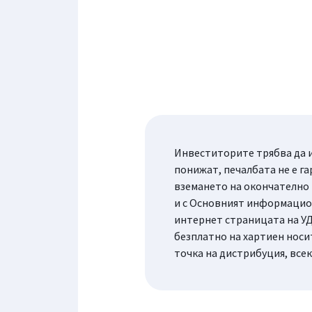
Инвеститорите трябва да и
понижат, печалбата не е га
вземането на окончателно
и с Основният информацион
интернет страницата на УД
безплатно на хартиен носи
точка на дистрибуция, все