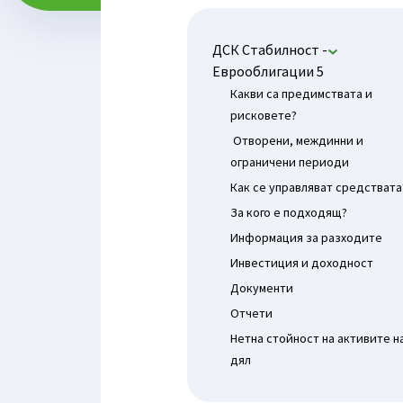
ДСК Стабилност -
Еврооблигации 5
Какви са предимствата и
рисковете?
Отворени, междинни и
ограничени периоди
Как се управляват средствата
За кого е подходящ?
Информация за разходите
Инвестиция и доходност
Документи
Отчети
Нетна стойност на активите н
дял