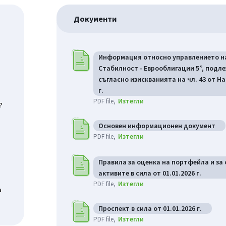
Документи
Информация относно управлението на
Стабилност - Еврооблигации 5”, подл
съгласно изискванията на чл. 43 от На
г.
Изтегли
PDF file
?
Основен информационен документ
Изтегли
PDF file
Правила за оценка на портфейла и за
активите в сила от 01.01.2026 г.
Изтегли
PDF file
а
Проспект в сила от 01.01.2026 г.
Изтегли
PDF file