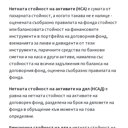
Нетната стойност на активите (НСА)
е сумата от
пазарната стойност, а когато такава не е налице -
оценената съобразно правилата на фонда стойност
или балансовата стойност на финансовите
инструменти в портфейла на договорния фонд,
вземанията за лихви и дивиденти от тези
инструменти, паричните средства по банкови
сметки и на каса и други активи, намалена със
стойността на всички задължения по баланса на
договорния фонд, оценена съобразно правилата на
фонда.
Нетната стойност на активите на дял (НСАД)
е
равна на нетната стойност на активите на
договорен фонд, разделена на броя на дяловете на
фонда в обръщение към момента на това
определяне.
Емисионна стойност на дял
е нетната стойност на