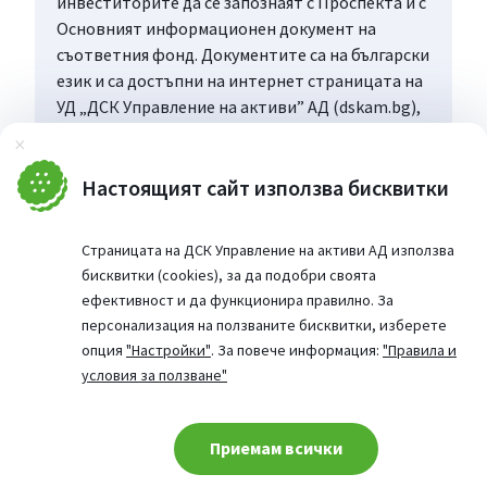
инвеститорите да се запознаят с Проспекта и с
Основният информационен документ на
съответния фонд. Документите са на български
език и са достъпни на интернет страницата на
УД „ДСК Управление на активи” АД (dskam.bg),
като при поискване могат да бъдат получени
Затвори
безплатно на хартиен носител в офиса на
Управляващото дружество или в офисите на
Настоящият сайт използва бисквитки
„Банка ДСК”, определени за точка на
дистрибуция, всеки работен ден в рамките на
Страницата на ДСК Управление на активи АД използва
работното им време.
бисквитки (cookies), за да подобри своята
ефективност и да функционира правилно. За
персонализация на ползваните бисквитки, изберете
опция
"Настройки"
. За повече информация:
"Правила и
условия за ползване"
Приемам всички
Cookie consent change
© 2026 Сайт от: