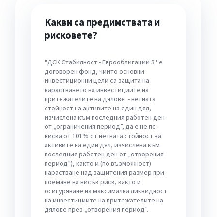
Какви са предимствата и
рисковете?
"ДСК Стабилност - Еврооблигации 3" е
договорен фонд, чиито основни
инвестиционни цели са защита на
нарастването на инвестициите на
притежателите на дялове - нетната
стойност на активите на един дял,
изчислена към последния работен ден
от „ограничения период”, да е не по-
ниска от 101% от нетната стойност на
активите на един дял, изчислена към
последния работен ден от „отворения
период”), както и (по възможност)
нарастване над защитения размер при
поемане на нисък риск, както и
осигуряване на максимална ликвидност
на инвестициите на притежателите на
дялове през „отворения период”.