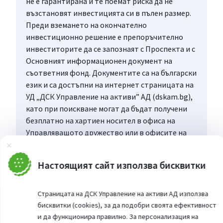
не е гарантирана и те поемат риска да не
възстановят инвестицията си в пълен размер.
Преди вземането на окончателно
инвестиционно решение е препоръчително
инвеститорите да се запознаят с Проспекта и с
Основният информационен документ на
съответния фонд. Документите са на български
език и са достъпни на интернет страницата на
УД „ДСК Управление на активи” АД (dskam.bg),
като при поискване могат да бъдат получени
безплатно на хартиен носител в офиса на
Управляващото дружество или в офисите на
„Банка ДСК”, определени за точка на
Затвори
дистрибуция, всеки работен ден в рамките на
Настоящият сайт използва бисквитки
работното им време.
Страницата на ДСК Управление на активи АД използва
бисквитки (cookies), за да подобри своята ефективност
и да функционира правилно. За персонализация на