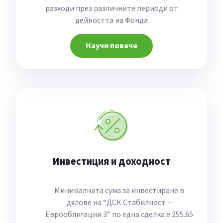
разходи през различните периоди от
дейността на Фонда
Научи повече
Инвестиция и доходност
Минималната сума за инвестиране в
дялове на “ДСК Стабилност –
Еврооблигации 3” по една сделка е 255.65