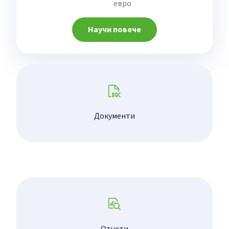
евро
Научи повече
Документи
Отчети