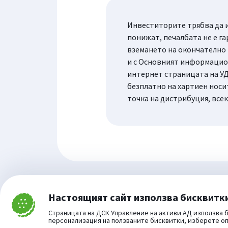
Инвеститорите трябва да и
понижат, печалбата не е га
вземането на окончателно
и с Основният информацион
интернет страницата на УД
безплатно на хартиен носи
точка на дистрибуция, все
Настоящият сайт използва бисквитк
Затвори
Cookie consent change
Страницата на ДСК Управление на активи АД използва б
персонализация на ползваните бисквитки, изберете о