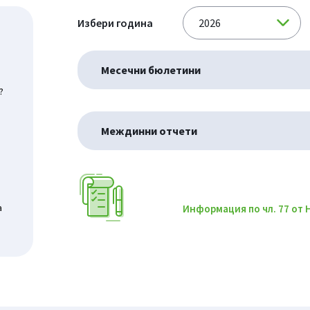
Избери година
Месечни бюлетини
?
Междинни отчети
а
Информация по чл. 77 от 