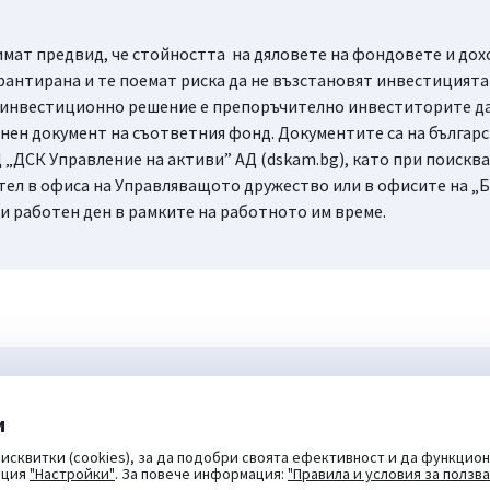
мат предвид, че стойността на дяловете на фондовете и доход
рантирана и те поемат риска да не възстановят инвестицията 
 инвестиционно решение е препоръчително инвеститорите да 
ен документ на съответния фонд. Документите са на българск
 „ДСК Управление на активи” АД (dskam.bg), като при поисква
тел в офиса на Управляващото дружество или в офисите на „Б
ки работен ден в рамките на работното им време.
и
исквитки (cookies), за да подобри своята ефективност и да функцион
пция
"Настройки"
. За повече информация:
"Правила и условия за ползв
Банка ДСК
ПОК ДСК Родина
ОТП Лизинг
Нова Кола