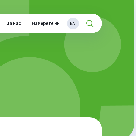
За нас
Намерете ни
EN