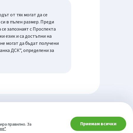
ът от тях могат да се
си в пълен размер. Преди
се запознаят с Проспекта
и език и са достъпни на
не могат да бъдат получени
анка ДСК”, определени за
Приемам всички
ира правилно. За
ане"
© 2026 Сайт от: