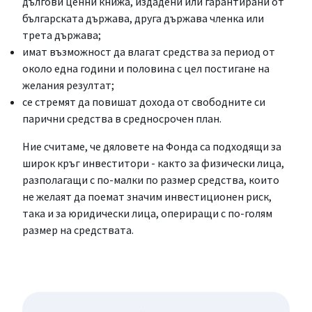
дългови ценни книжа, издадени или гарантирани от
българската държава, друга държава членка или
трета държава;
имат възможност да влагат средства за период от
около една години и половина с цел постигане на
желания резултат;
се стремят да повишат дохода от свободните си
парични средства в средносрочен план.
Ние считаме, че дяловете на Фонда са подходящи за
широк кръг инвеститори - както за физически лица,
разполагащи с по-малки по размер средства, които
не желаят да поемат значим инвестиционен риск,
така и за юридически лица, опериращи с по-голям
размер на средствата.