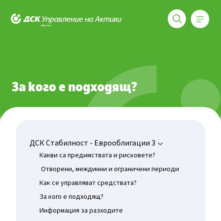
Меню
ДСК Управление на активи
Фондове
ДСК Стабилност - Еврооблигации 3
За кого е
За кого е подходящ?
ДСК Стабилност - Еврооблигации 3
Какви са предимствата и рисковете?
Отворени, междинни и ограничени периоди
Как се управляват средствата?
За кого е подходящ?
Информация за разходите