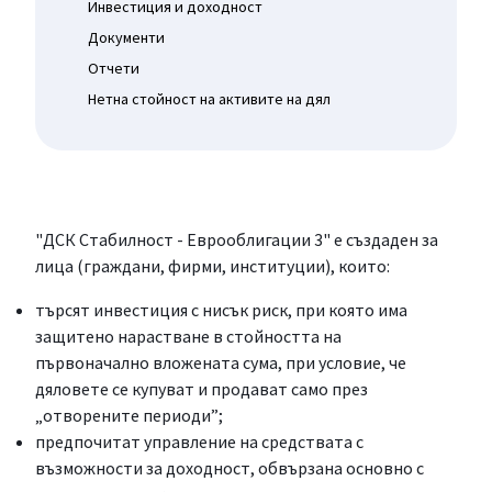
Инвестиция и доходност
Документи
Отчети
Нетна стойност на активите на дял
"ДСК Стабилност - Еврооблигации 3" е създаден за
лица (граждани, фирми, институции), които:
търсят инвестиция с нисък риск, при която има
защитено нарастване в стойността на
първоначално вложената сума, при условие, че
дяловете се купуват и продават само през
„отворените периоди”;
предпочитат управление на средствата с
възможности за доходност, обвързана основно с