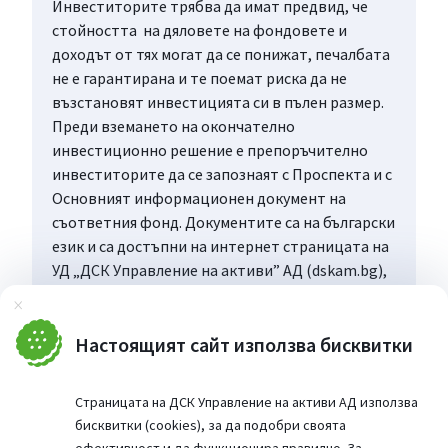
Инвеститорите трябва да имат предвид, че
стойността на дяловете на фондовете и
доходът от тях могат да се понижат, печалбата
не е гарантирана и те поемат риска да не
възстановят инвестицията си в пълен размер.
Преди вземането на окончателно
инвестиционно решение е препоръчително
инвеститорите да се запознаят с Проспекта и с
Основният информационен документ на
съответния фонд. Документите са на български
език и са достъпни на интернет страницата на
УД „ДСК Управление на активи” АД (dskam.bg),
като при поискване могат да бъдат получени
Затвори
безплатно на хартиен носител в офиса на
Управляващото дружество или в офисите на
Настоящият сайт използва бисквитки
„Банка ДСК”, определени за точка на
дистрибуция, всеки работен ден в рамките на
Страницата на ДСК Управление на активи АД използва
работното им време.
бисквитки (cookies), за да подобри своята