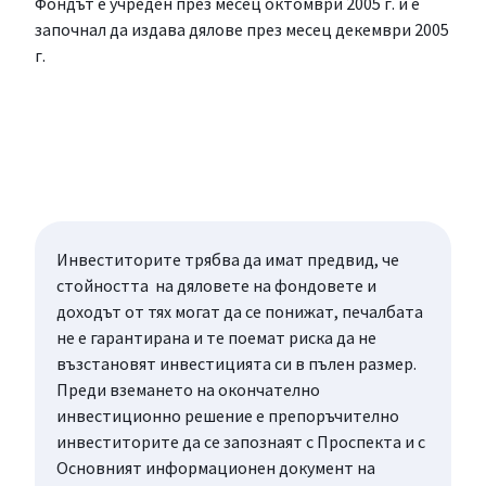
Фондът е учреден през месец октомври 2005 г. и е
започнал да издава дялове през месец декември 2005
г.
Инвеститорите трябва да имат предвид, че
стойността на дяловете на фондовете и
доходът от тях могат да се понижат, печалбата
не е гарантирана и те поемат риска да не
възстановят инвестицията си в пълен размер.
Преди вземането на окончателно
инвестиционно решение е препоръчително
инвеститорите да се запознаят с Проспекта и с
Основният информационен документ на