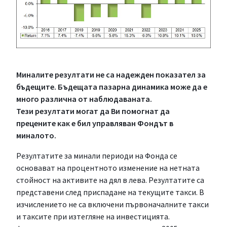
Миналите резултати не са надежден показател за
бъдещите. Бъдещата пазарна динамика може да е
много различна от наблюдаваната.
Тези резултати могат да Ви помогнат да
прецените как е бил управляван Фондът в
миналото.
Резултатите за минали периоди на Фонда се
основават на процентното изменение на нетната
стойност на активите на дял в лева. Резултатите са
представени след приспадане на текущите такси. В
изчислението не са включени първоначалните такси
и таксите при изтегляне на инвестицията.