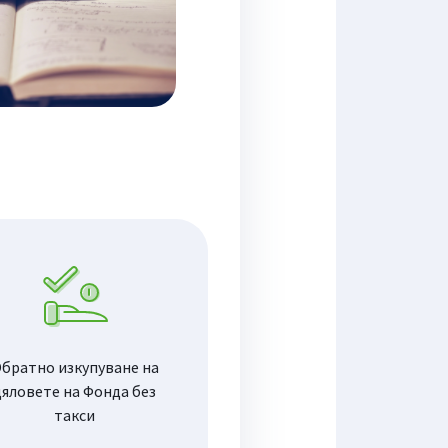
братно изкупуване на
дяловете на Фонда без
такси