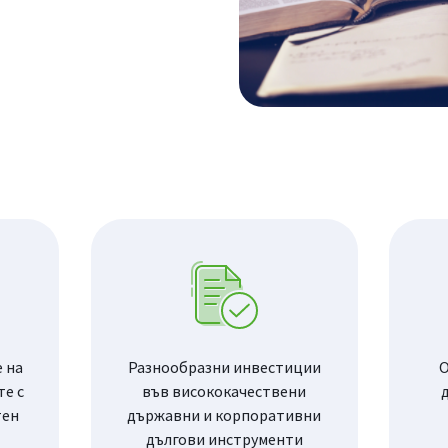
 на
Разнообразни инвестиции
О
те с
във висококачествени
тен
държавни и корпоративни
дългови инструменти