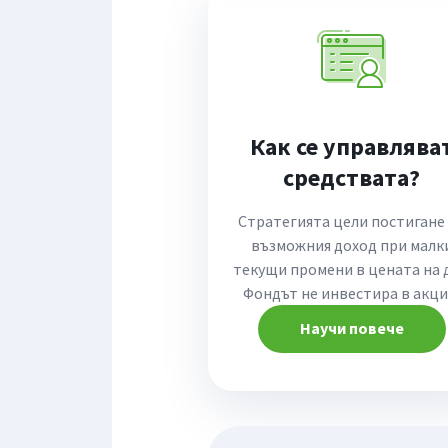
Как се управлява
средствата?
Стратегията цели постигане
възможния доход при малк
текущи промени в цената на д
Фондът не инвестира в акци
Научи повече