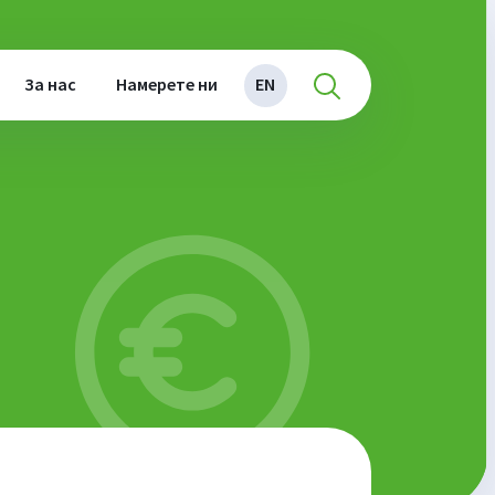
За нас
Намерете ни
EN