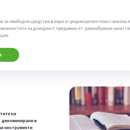
 за свободни средства в евро в средносрочен план с висока 
зможностите за доходност предимно от ранообразни качеств
ции.
е
тите на
в деноминирани в
ви инструменти