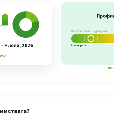
Профил
Възможна по-ниска доходност
- м. юли, 2026
Нисък риск
ече
Виж
димствата?