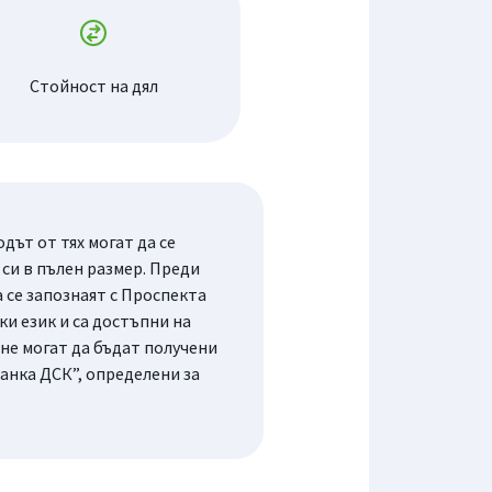
Стойност на дял
ът от тях могат да се
си в пълен размер. Преди
се запознаят с Проспекта
и език и са достъпни на
не могат да бъдат получени
анка ДСК”, определени за