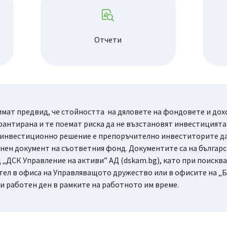
Отчети
мат предвид, че стойността на дяловете на фондовете и доход
рантирана и те поемат риска да не възстановят инвестицията 
 инвестиционно решение е препоръчително инвеститорите да 
ен документ на съответния фонд. Документите са на българск
 „ДСК Управление на активи” АД (dskam.bg), като при поисква
тел в офиса на Управляващото дружество или в офисите на „Б
ки работен ден в рамките на работното им време.