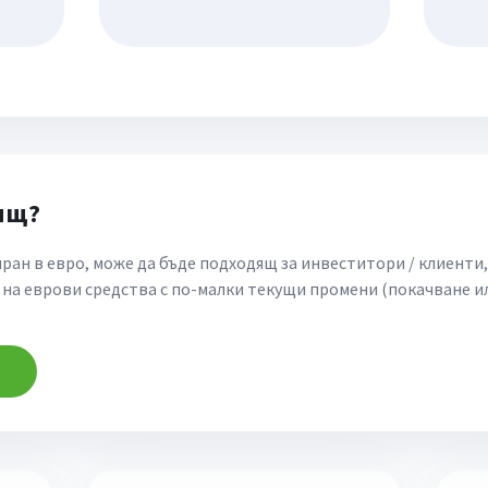
дящ?
ран в евро, може да бъде подходящ за инвеститори / клиенти
на еврови средства с по-малки текущи промени (покачване и