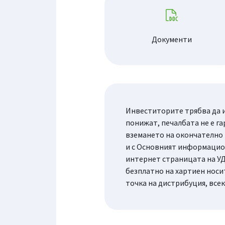
Документи
Инвеститорите трябва да и
понижат, печалбата не е га
вземането на окончателно
и с Основният информацион
интернет страницата на УД
безплатно на хартиен носи
точка на дистрибуция, все