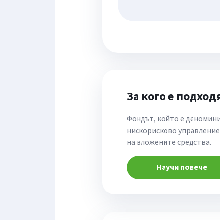
За кого е подхо
Фондът, който е деномини
нискорисково управление 
на вложените средства.
Научи повече