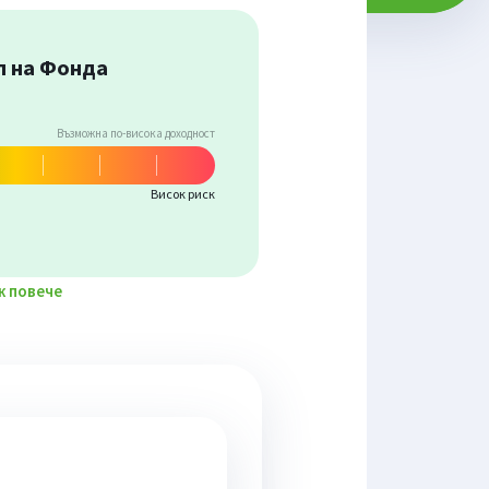
 на Фонда
Възможна по-висока доходност
Висок риск
 повече