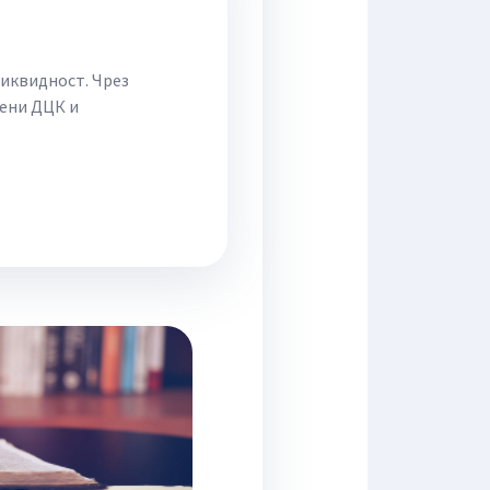
ликвидност. Чрез
ени ДЦК и