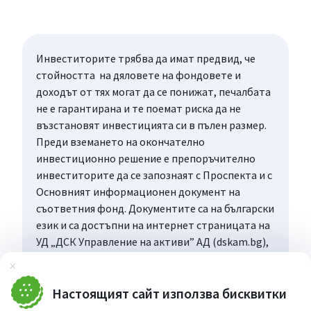
Инвеститорите трябва да имат предвид, че
стойността на дяловете на фондовете и
доходът от тях могат да се понижат, печалбата
не е гарантирана и те поемат риска да не
възстановят инвестицията си в пълен размер.
Преди вземането на окончателно
инвестиционно решение е препоръчително
инвеститорите да се запознаят с Проспекта и с
Основният информационен документ на
съответния фонд. Документите са на български
език и са достъпни на интернет страницата на
УД „ДСК Управление на активи” АД (dskam.bg),
като при поискване могат да бъдат получени
Затвори
безплатно на хартиен носител в офиса на
Управляващото дружество или в офисите на
Настоящият сайт използва бисквитки
„Банка ДСК”, определени за точка на