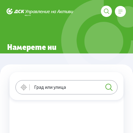
Меню
ДСК Управление на активи
Намерете ни
Намерете ни
Град или улица
Геолокация