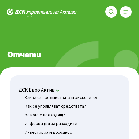
Меню
ДСК Управление на активи
Фондове
ДСК Евро Актив
Отчети
Отчети
ДСК Евро Актив
Какви са предимствата и рисковете?
Как се управляват средствата?
За кого е подходящ?
Информация за разходите
Инвестиция и доходност