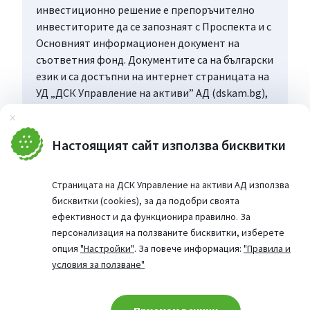
инвестиционно решение е препоръчително
инвеститорите да се запознаят с Проспекта и с
Основният информационен документ на
съответния фонд. Документите са на български
език и са достъпни на интернет страницата на
УД „ДСК Управление на активи” АД (dskam.bg),
като при поискване могат да бъдат получени
Затвори
безплатно на хартиен носител в офиса на
Управляващото дружество или в офисите на
Настоящият сайт използва бисквитки
„Банка ДСК”, определени за точка на
дистрибуция, всеки работен ден в рамките на
Страницата на ДСК Управление на активи АД използва
работното им време.
бисквитки (cookies), за да подобри своята
ефективност и да функционира правилно. За
персонализация на ползваните бисквитки, изберете
опция
"Настройки"
. За повече информация:
"Правила и
условия за ползване"