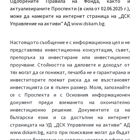
Одобрените Правила на Фонда, както и
актуализираните Проспекти (в сила от 02.06.2025 г.),
може да намерите на интернет страница на „ДСК
Управление на активи” АД
www
.
dskam
.
bg
.
Настоящото съобщение е с информационна цел и не
представлява инвестиционна консултация, съвет,
препоръка за инвестиране или инвестиционно
проучване. Стойността на дяловете и доходът от
тях могат да се понижат, печалба не е гарантирана и
инвеститорите поемат риска да не възстановят
инвестицията си в пълен размер. Моля, запознайте
се с Проспекта и с Основния информационен
документ преди вземането на окончателно
инвестиционно решение
.
Документите са на
български език и са достъпни на интернет
страницата на УД „ДСК Управление на активи” АД
www
.
dskam
.
bg
, като при поискване могат да бъдат
получени безплатно на хартиен носител в офиса на