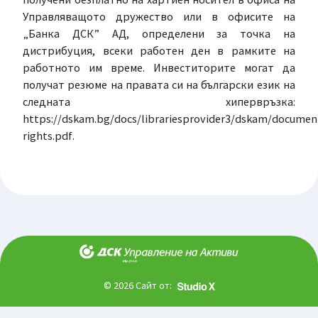
Управляващото дружество или в офисите на
„Банка ДСК
”
АД, определени за точка на
дистрибуция, всеки работен ден в рамките на
работното им време. Инвеститорите могат да
получат резюме на правата си на български език на
следната хипервръзка:
https
://
dskam
.
bg
/
docs
/
librariesprovider
3/
dskam
/
documen
rights
.
pdf
.
© 2026 Сайт от: