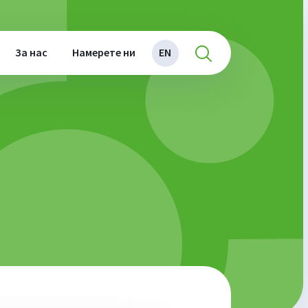
За нас
Намерете ни
EN