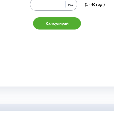
(1 - 40 год.)
год.
а стандартен тип фонд – посочете брой г
Калкулирай