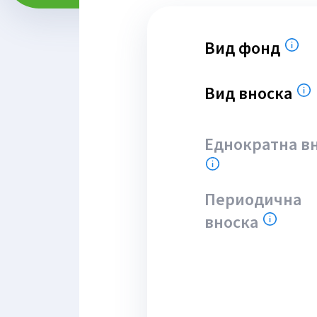
Вид фонд
Изб
Вид вноска
Из
Еднократна в
Минимална сум
Периодична
вноска
Минима