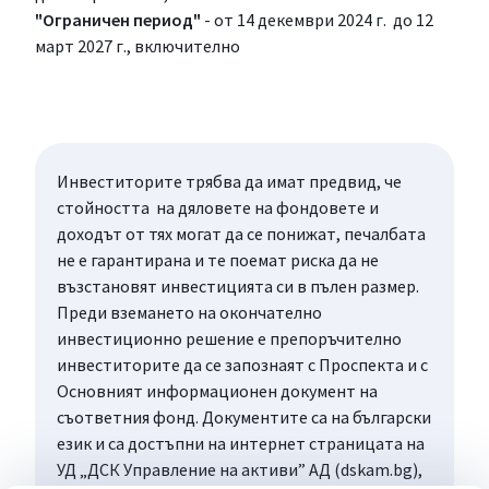
"Ограничен период"
- от 14 декември 2024 г. до 12
март 2027 г., включително
Инвеститорите трябва да имат предвид, че
стойността на дяловете на фондовете и
доходът от тях могат да се понижат, печалбата
не е гарантирана и те поемат риска да не
възстановят инвестицията си в пълен размер.
Преди вземането на окончателно
инвестиционно решение е препоръчително
инвеститорите да се запознаят с Проспекта и с
Основният информационен документ на
съответния фонд. Документите са на български
език и са достъпни на интернет страницата на
УД „ДСК Управление на активи” АД (dskam.bg),