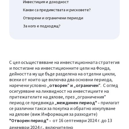
Инвестиция и доходност
Какви са предимствата и рисковете?
Отворени и ограничени периоди
За кого е подходящ?
С цел осъществяване на инвестиционната стратегия
и постигане на инвестиционните цели на Фонда,
дейността му ще бъде разделена на отделни цикли,
всеки от които ще включва два основни периода,
наречени условно
„отворен” и „ограничен”
. С оглед
осигуряване на ликвидност на инвестициите на
притежателите на дялове, през „ограничения”
период се предвижда „
междинен
период" -
прилагат
се различни такси за покупка и обратно изкупуване
на дялове (виж Информация за разходите)
"Отворен период" -
от 16 септември 2024 г. до 13
декември 2024 г., включително