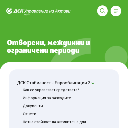
Меню
ДСК Управление на активи
Фондове
ДСК Стабилност - Еврооблигации 2
Отворени 
Отворени, междинни и
ограничени периоди
ДСК Стабилност - Еврооблигации 2
Как се управляват средствата?
Информация за разходите
Документи
Отчети
Нетна стойност на активите на дял