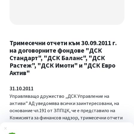
Тримесечни отчети към 30.09.2011 г.
на договорните фондове "ДСК
Стандарт", "ДСК Баланс", "ДСК
Растеж", "ДСК Имоти" и "ДСК Евро
Актив"
31.10.2011
Управляващо дружество „ДСК Управление на
активи” АД уведомява всички заинтересовани, на
основание чл.191 от ЗППЦК, че е представило на
Комисията за финансов надзор, тримесечни отчети
към 30.09.2011 г. на управляваните от него
Затвори
договорни фондове – „ДСК Стандарт”, „ДСК